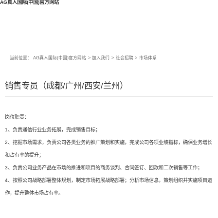
AG真人国际(中国)官方网站
当前位置：
AG真人国际(中国)官方网站
>
加入我们
>
社会招聘
>
市场体系
销售专员（成都/广州/西安/兰州）
岗位职责：
1、负责通信行业业务拓展，完成销售目标；
2、挖掘市场需求，负责公司各类业务的推广策划和实施，完成公司各项业绩指标，确保业务增长
和占有率的提升；
3、负责公司业务产品在市场的推进和项目的商务谈判、合同签订、回款和二次销售等工作；
4、按照公司战略部署整体规划，制定市场拓展战略部署；分析市场信息，策划组织并实施项目运
作，提升整体市场占有率。