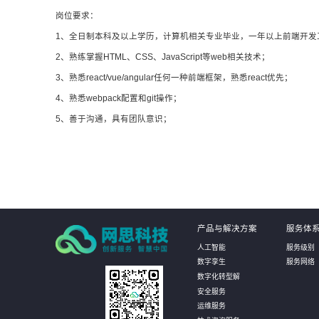
岗位要求：
1、全日制本科及以上学历，计算机相关专业毕业，一年以上前端开发
2、熟练掌握HTML、CSS、JavaScript等web相关技术；
3、熟悉react/vue/angular任何一种前端框架，熟悉react优先；
4、熟悉webpack配置和git操作；
5、善于沟通，具有团队意识；
产品与解决方案
服务体
人工智能
服务级别
数字孪生
服务网络
数字化转型解
安全服务
运维服务