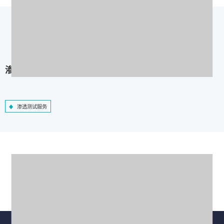
渗透测试服务
渗透测试服务