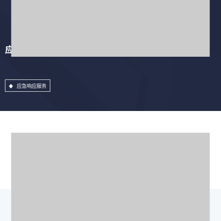
应急响应服务
应急响应服务