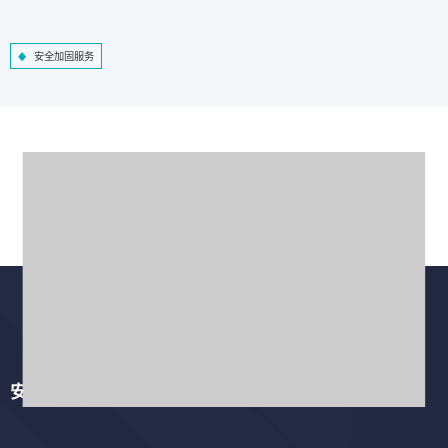
安全加固服务
安全培训服务