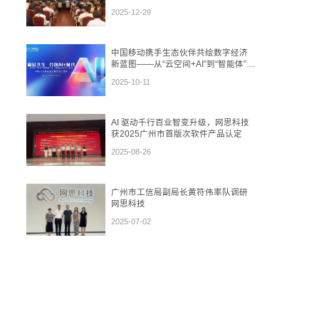
势
2025-12-29
中国移动携手生态伙伴共绘数字经济
新蓝图——从“云空间+AI”到“智能体”，
再到“数盾”可信流通
2025-10-11
AI 驱动千行百业智变升级，网思科技
获2025广州市首版次软件产品认定
2025-08-26
广州市工信局副局长黄符伟率队调研
网思科技
2025-07-02