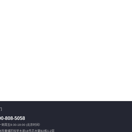
们
00-808-5058
到周五9:30-18:00 (北京时间）
州市黄埔区科学大道18号芯大厦B2栋1-2层