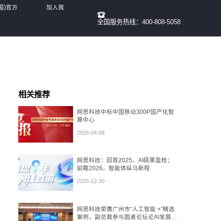
国)官方
加入我
全国服务热线：400-808-5058
们
相关推荐
网思科技中标中国移动300P国产化智
算中心
2026-04-08
网思科技：回首2025，AI硕果盈枝；
前瞻2026，智能体纵马新程
2025-12-30
网思科技荣膺广州市“人工智能 +”精选
案例，副总裁参与圆桌论坛论AI发展态